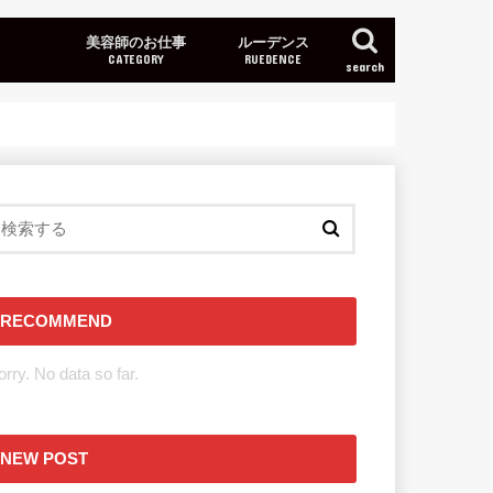
美容師のお仕事
ルーデンス
CATEGORY
RUEDENCE
search
RECOMMEND
orry. No data so far.
NEW POST