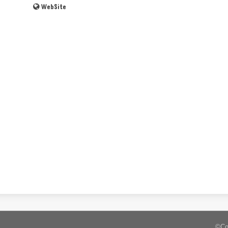
WebSite
©Co