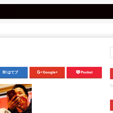
はてブ
Google+
Pocket
S